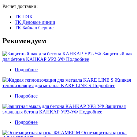
Расчет доставки:
ТК ПЭК
ТК Деловые линии
ТК Байкал Сервис
Рекомендуем
Защитный лак
для бетона КАНКАР УР2-УФ
Подробнее
Подробнее
о
Защитный
Жидкая
лак
теплоизоляция для металла KARE LINE S
Подробнее
для
бетона
Подробнее
о
КАНКАР
Жидкая
УР2-
Защитная
теплоизоляция
УФ
эмаль для бетона КАНКАР УР3-УФ
Подробнее
для
металла
Подробнее
о
KARE
Защитная
LINE
Огнезащитная краска
эмаль
S