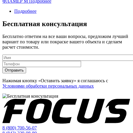
ФЛАМЕР М
Подробнее
для
бетона
Подробнее
о
КАНКАР
Огнезащитная
УР3-
краска
Бесплатная консультация
УФ
ФЛАМЕР
М
Бесплатно ответим на все ваши вопросы, предложим лучший
вариант по товару или покраске вашего объекта и сделаем
расчет стоимости.
Данные
Имя
*
Телефон
*
Отправить
Нажимая кнопку «Оставить заявку» я соглашаюсь с
Условиями обработки персональных данных
8 (800) 700-56-07