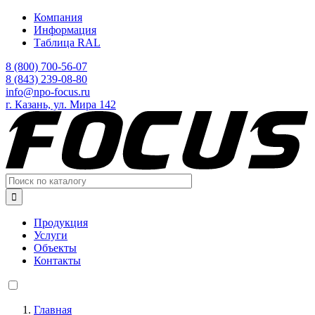
Перейти
Компания
к
Информация
основному
Таблица RAL
содержанию
8 (800) 700-56-07
8 (843) 239-08-80
info@npo-focus.ru
г. Казань, ул. Мира 142

Продукция
Услуги
Объекты
Контакты
Главная